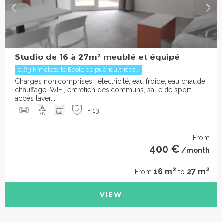
Studio de 16 à 27m² meublé et équipé
0.83 km close to Ecole de puéricultrices...
Charges non comprises : électricité, eau froide, eau chaude,
chauffage, WIFI, entretien des communs, salle de sport,
accès laver...
+ 13
From
400 €
/month
2
2
16 m
27 m
From
to
VIEW