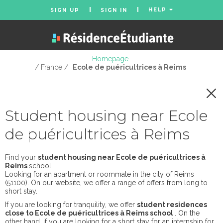
HELP
SIGN UP
SIGN IN
Homepage
/ France /
Ecole de puéricultrices à Reims
Student housing near Ecole
de puéricultrices à Reims
Find your
student housing near Ecole de puéricultrices à
Reims
school.
Looking for an apartment or roommate in the city of Reims
(51100). On our website, we offer a range of offers from long to
short stay.
If you are looking for tranquility, we offer
student residences
close to Ecole de puéricultrices à Reims school
. On the
other hand, if you are looking for a short stay for an internship for