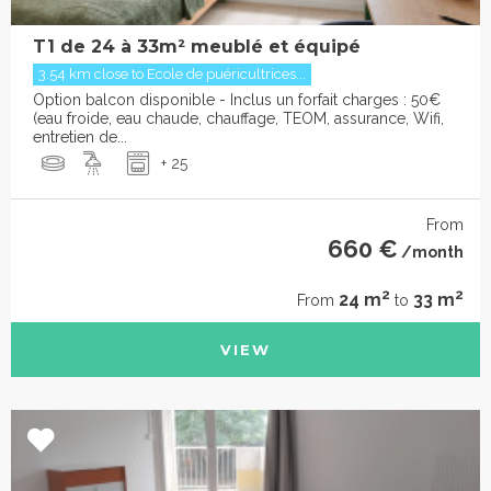
T1 de 24 à 33m² meublé et équipé
3.54 km close to Ecole de puéricultrices...
Option balcon disponible - Inclus un forfait charges : 50€
(eau froide, eau chaude, chauffage, TEOM, assurance, Wifi,
entretien de...
+ 25
From
660 €
/month
2
2
24 m
33 m
From
to
VIEW