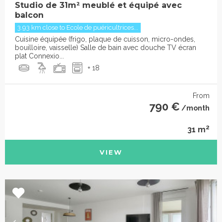
Studio de 31m² meublé et équipé avec
balcon
3.93 km close to Ecole de puéricultrices...
Cuisine équipée (frigo, plaque de cuisson, micro-ondes,
bouilloire, vaisselle) Salle de bain avec douche TV écran
plat Connexio...
+ 18
From
790 €
/month
2
31 m
VIEW