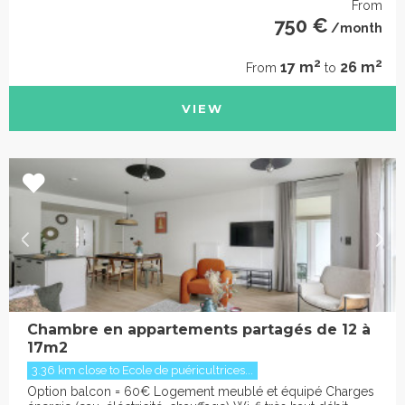
From
750 €
/month
2
2
17 m
26 m
From
to
VIEW
Chambre en appartements partagés de 12 à
17m2
3.36 km close to Ecole de puéricultrices...
Option balcon = 60€ Logement meublé et équipé Charges