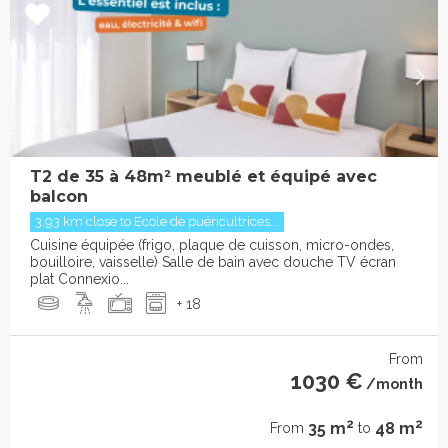
T2 de 35 à 48m² meublé et équipé avec
balcon
3.93 km close to Ecole de puéricultrices...
Cuisine équipée (frigo, plaque de cuisson, micro-ondes,
bouilloire, vaisselle) Salle de bain avec douche TV écran
plat Connexio...
+ 18
From
1030 €
/month
2
2
35 m
48 m
From
to