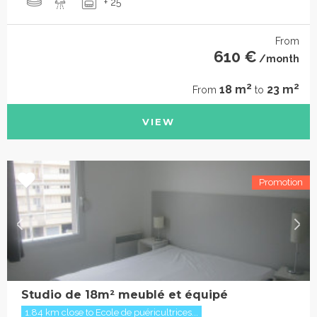
+ 25
From
610 €
/month
2
2
18 m
23 m
From
to
VIEW
Studio de 18m² meublé et équipé
1.84 km close to Ecole de puéricultrices...