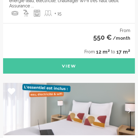
énergie (eau, éléctricité, chauffage) Wi-fi très haut débit
Assurance ...
+ 15
From
550 €
/month
2
2
12 m
17 m
From
to
VIEW