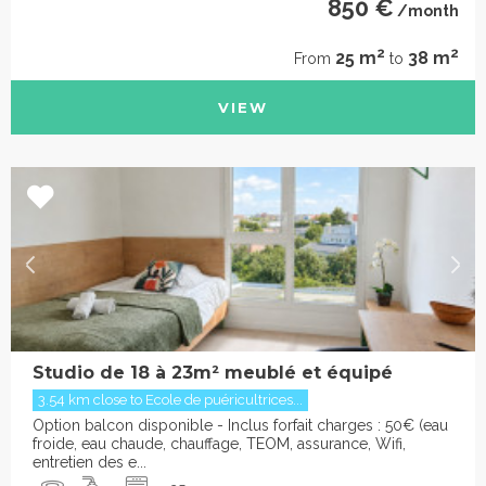
850 €
/month
2
2
25 m
38 m
From
to
VIEW
Studio de 18 à 23m² meublé et équipé
3.54 km close to Ecole de puéricultrices...
Option balcon disponible - Inclus forfait charges : 50€ (eau
froide, eau chaude, chauffage, TEOM, assurance, Wifi,
entretien des e...