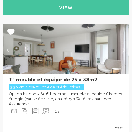
VIEW
T1 meublé et équipé de 25 à 38m2
3.36 km close to Ecole de puéricultrices...
Option balcon = 60€ Logement meublé et équipé Charges
énergie (eau, éléctricité, chauffage) Wi-fi très haut débit
Assurance ...
+ 15
From