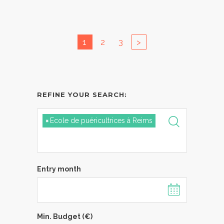
1
2
3
>
REFINE YOUR SEARCH:
×
Ecole de puéricultrices à Reims
Entry month
Min. Budget (€)