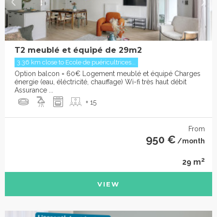
T2 meublé et équipé de 29m2
3.36 km close to Ecole de puéricultrices...
Option balcon = 60€ Logement meublé et équipé Charges
énergie (eau, éléctricité, chauffage) Wi-fi très haut débit
Assurance ...
+ 15
From
950 €
/month
2
29 m
VIEW