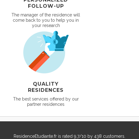
FOLLOW-UP
The manager of the residence will
come back to you to help you in
your research
QUALITY
RESIDENCES
The best services offered by our
partner residences
ResidenceEtudiante.fr
is rated
9,7
/
10
by
438
customers.