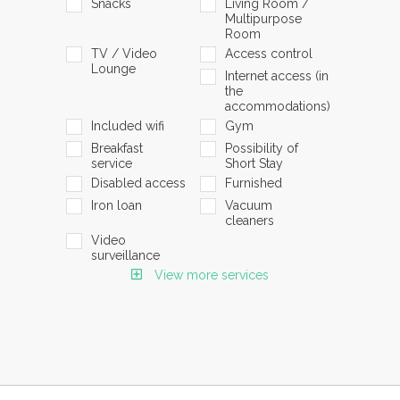
Snacks
Living Room /
Multipurpose
Room
TV / Video
Access control
Lounge
Internet access (in
the
accommodations)
Included wifi
Gym
Breakfast
Possibility of
service
Short Stay
Disabled access
Furnished
Iron loan
Vacuum
cleaners
Video
surveillance
View more services