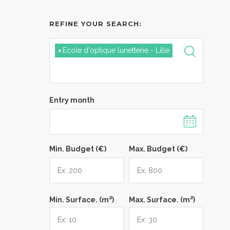
REFINE YOUR SEARCH:
×
Ecole d'optique lunetterie - Lille
Entry month
Min. Budget (€)
Max. Budget (€)
2
2
Min. Surface. (m
)
Max. Surface. (m
)