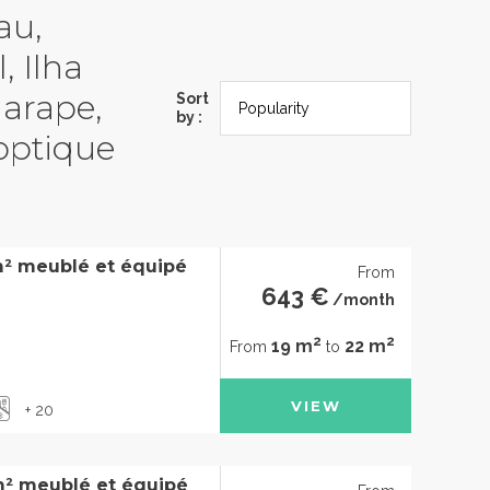
au,
, Ilha
garape,
Sort
by :
'optique
m² meublé et équipé
From
643 €
/month
2
2
19 m
22 m
From
to
VIEW
+ 20
m² meublé et équipé