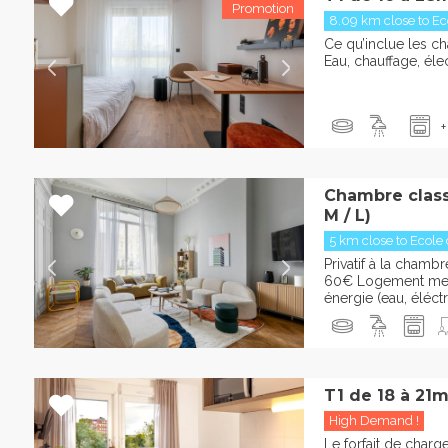
8.09 km close to Eco
Ce qu’inclue les cha
Eau, chauffage, élect
+
Chambre classi
M / L)
5 km close to Ecole d
Privatif à la cham
60€ Logement meu
énergie (eau, éléctri
T1 de 18 à 21
High Demand !
Le forfait de charg