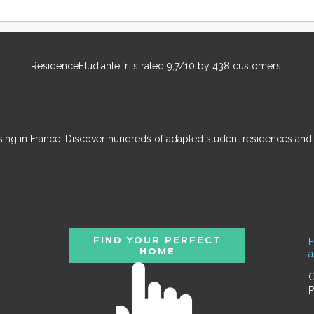
ResidenceEtudiante.fr
is rated
9,7
/
10
by
438
customers.
ousing in France. Discover hundreds of adapted student residences an
FIND YOUR PERFECT
F
HOME
C
P