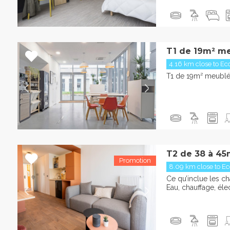
T1 de 19m² me
4.16 km close to Eco
T1 de 19m² meublé
T2 de 38 à 45
8.09 km close to Eco
Ce qu’inclue les cha
Eau, chauffage, élect