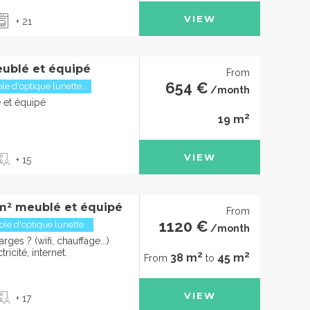
VIEW
+ 21
ublé et équipé
From
654 €
le d'optique lunette...
/month
 et équipé
2
19 m
VIEW
+ 15
m² meublé et équipé
From
1120 €
le d'optique lunette...
/month
rges ? (wifi, chauffage...)
ricité, internet.
2
2
38 m
45 m
From
to
VIEW
+ 17