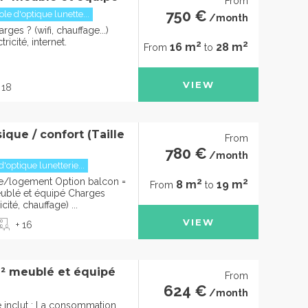
From
750 €
le d'optique lunette...
/month
rges ? (wifi, chauffage...)
ricité, internet.
2
2
16 m
28 m
From
to
VIEW
 18
que / confort (Taille
From
780 €
/month
'optique lunetterie...
2
2
bre/logement Option balcon =
8 m
19 m
From
to
blé et équipé Charges
cité, chauffage) ...
VIEW
+ 16
m² meublé et équipé
From
624 €
/month
e inclut : La consommation