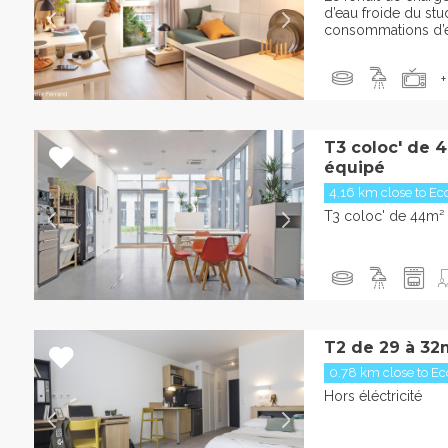
d’eau froide du stu
consommations d’ea
+
T3 coloc' de 
équipé
4.16 km close to Eco
T3 coloc' de 44m²
T2 de 29 à 32
0.78 km close to Eco
Hors éléctricité