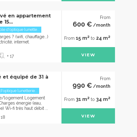
rivé en appartement
From
 15...
600 €
/month
le d'optique lunette...
2
2
rges ? (wifi, chauffage...)
15 m
24 m
From
to
ricité, internet.
VIEW
+ 17
 et équipé de 31 à
From
990 €
/month
'optique lunetterie...
2
2
mbre/logement Logement
31 m
34 m
From
to
harges énergie (eau,
e) Wi-fi très haut débit ...
VIEW
 18