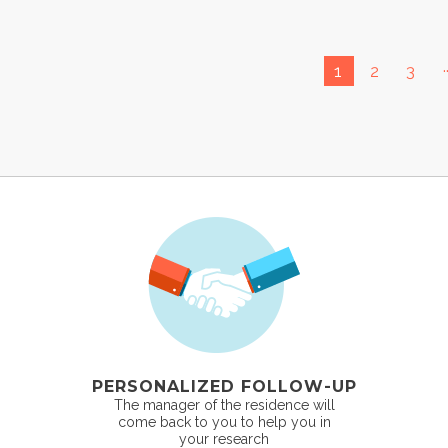
.
1
2
3
PERSONALIZED FOLLOW-UP
The manager of the residence will
come back to you to help you in
your research