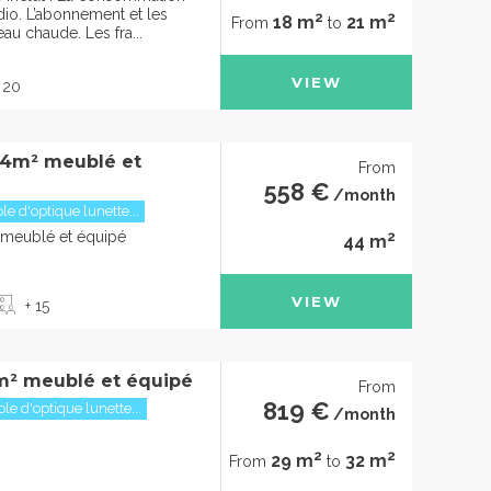
dio. L’abonnement et les
2
2
18 m
21 m
From
to
u chaude. Les fra...
VIEW
 20
44m² meublé et
From
558 €
/month
le d'optique lunette...
2
 meublé et équipé
44 m
VIEW
+ 15
m² meublé et équipé
From
819 €
le d'optique lunette...
/month
2
2
29 m
32 m
From
to