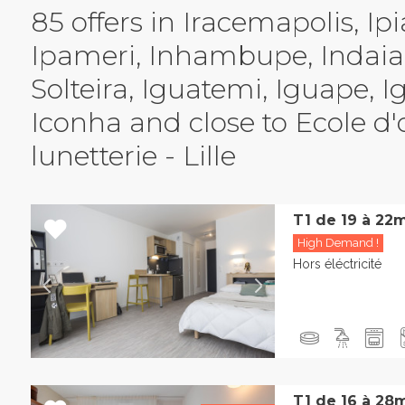
85 offers in Iracemapolis, Ipi
Ipameri, Inhambupe, Indaial
Solteira, Iguatemi, Iguape, I
Iconha and close to Ecole d
lunetterie - Lille
T1 de 19 à 22
High Demand !
Hors éléctricité
T1 de 16 à 28