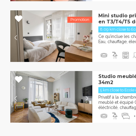
Mini studio p
en T3/T4/T5 de
8.09 km close to Eco
Ce qu’inclue les cha
Eau, chauffage, élect
Studio meublé
34m2
5 km close to Ecole d
Privatif à la cha
meublé et équipé C
éléctricité, chauffag
+