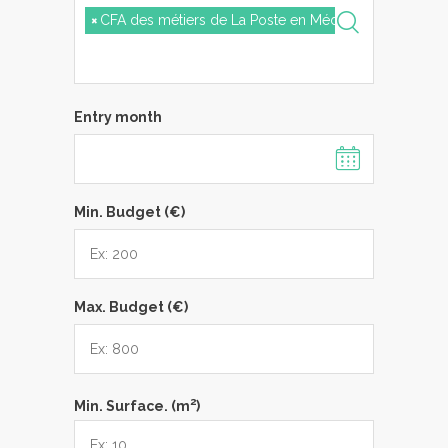
×
CFA des métiers de La Poste en Méditerranée
Entry month
Min. Budget (€)
Max. Budget (€)
2
Min. Surface. (m
)