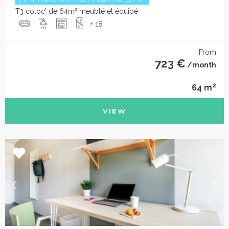
T3 coloc' de 64m² meublé et équipé
+ 18
From
723 €
/month
2
64 m
VIEW