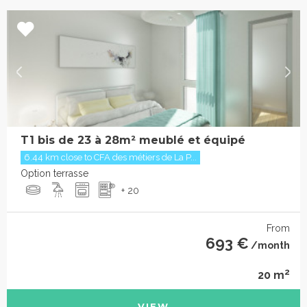
T1 bis de 23 à 28m² meublé et équipé
6.44 km close to CFA des métiers de La P...
Option terrasse
+ 20
From
693 €
/month
2
20 m
VIEW