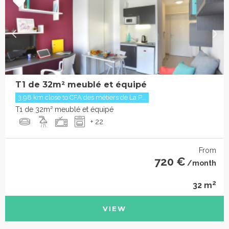
T1 de 32m² meublé et équipé
3.98 km close to CFA des métiers de La P...
T1 de 32m² meublé et équipé
+ 22
From
720 €
/month
2
32 m
VIEW