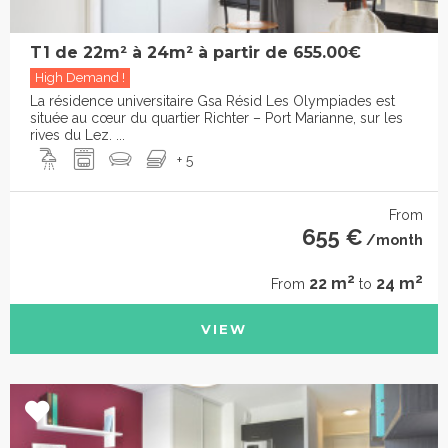
T1 de 22m² à 24m² à partir de 655.00€
High Demand !
La résidence universitaire Gsa Résid Les Olympiades est
située au cœur du quartier Richter – Port Marianne, sur les
rives du Lez. ...
+ 5
From
655 €
/month
2
2
22 m
24 m
From
to
VIEW