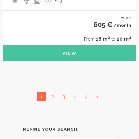
+ 13
From
605 €
/month
2
2
18 m
20 m
From
to
VIEW
...
1
2
3
9
>
REFINE YOUR SEARCH: