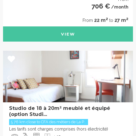
706 €
/month
2
2
22 m
27 m
From
to
VIEW
Studio de 18 à 20m² meublé et équipé
(option Studi...
5.76 km close to CFA des métiers de La P...
Les tarifs sont charges comprises (hors électricité)