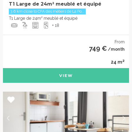
T1 Large de 24m² meublé et équipé
3.6 km close to CFA des métiers de La Po...
T1 Large de 24m² meublé et équipé
+ 18
From
749 €
/month
2
24 m
VIEW