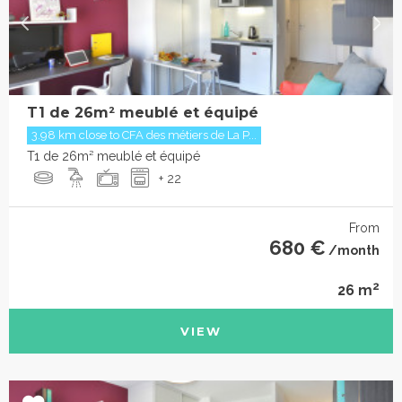
T1 de 26m² meublé et équipé
3.98 km close to CFA des métiers de La P...
T1 de 26m² meublé et équipé
+ 22
From
680 €
/month
2
26 m
VIEW