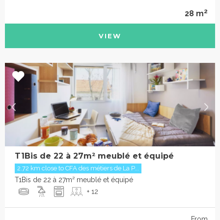
2
28 m
VIEW
T1Bis de 22 à 27m² meublé et équipé
2.72 km close to CFA des métiers de La P...
T1Bis de 22 à 27m² meublé et équipé
+ 12
From