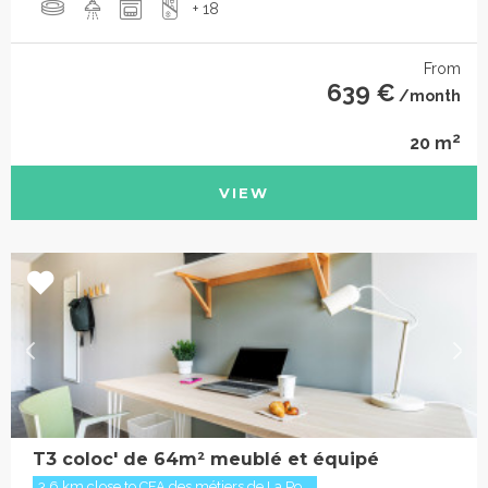
+ 18
From
639 €
/month
2
20 m
VIEW
T3 coloc' de 64m² meublé et équipé
3.6 km close to CFA des métiers de La Po...