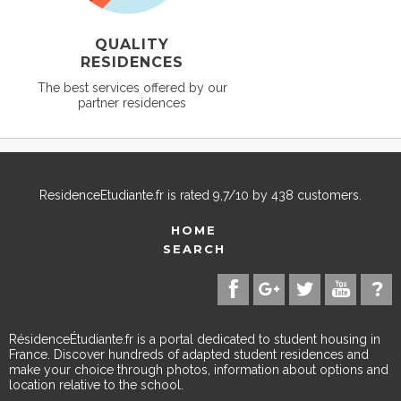
QUALITY
RESIDENCES
The best services offered by our
partner residences
ResidenceEtudiante.fr
is rated
9,7
/
10
by
438
customers.
HOME
SEARCH
RésidenceÉtudiante.fr is a portal dedicated to student housing in
France. Discover hundreds of adapted student residences and
make your choice through photos, information about options and
location relative to the school.