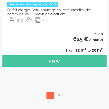
Next availability September 2026
Forfait charges (Wifi, chauffage collectif, entretien des
communs, eau) + provision électricité
+ 14
From
625 €
/month
2
2
22 m
25 m
From
to
VIEW
1
0