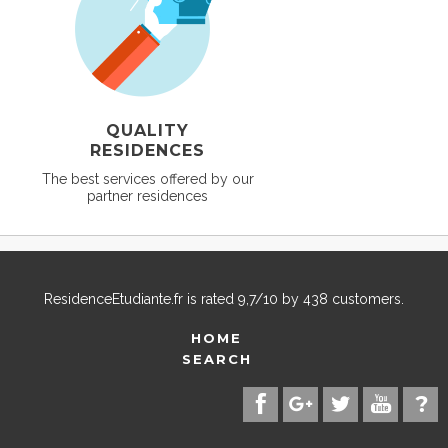
QUALITY
RESIDENCES
The best services offered by our
partner residences
ResidenceEtudiante.fr
is rated
9,7
/
10
by
438
customers.
HOME
SEARCH