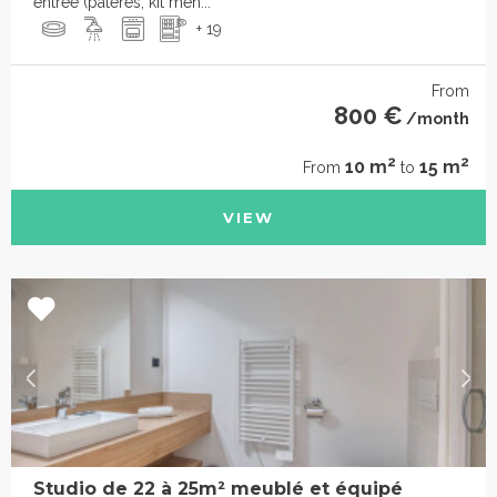
entrée (patères, kit mén...
+ 19
From
800 €
/month
2
2
10 m
15 m
From
to
VIEW
Studio de 22 à 25m² meublé et équipé