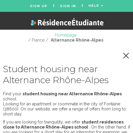
HELP
SIGN UP
SIGN IN
Homepage
/ France /
Alternance Rhône-Alpes
Student housing near
Alternance Rhône-Alpes
Find your
student housing near Alternance Rhône-Alpes
school.
Looking for an apartment or roommate in the city of Fontaine
(38600). On our website, we offer a range of offers from long to
short stay.
If you are looking for tranquility, we offer
student residences
close to Alternance Rhône-Alpes school
. On the other hand, if
you are looking for a short stay for an internship for example, we