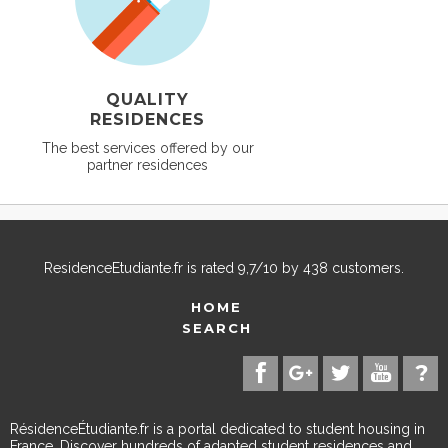
QUALITY
RESIDENCES
The best services offered by our
partner residences
ResidenceEtudiante.fr
is rated
9,7
/
10
by
438
customers.
HOME
SEARCH
RésidenceÉtudiante.fr is a portal dedicated to student housing in
France. Discover hundreds of adapted student residences and