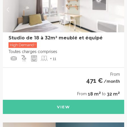
Studio de 18 à 32m² meublé et équipé
High Demand !
Toutes charges comprises
+ 11
From
471 €
/month
2
2
18 m
32 m
From
to
VIEW