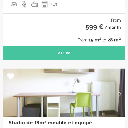
+ 19
From
599 €
/month
2
2
15 m
28 m
From
to
VIEW
Studio de 19m² meublé et équipé