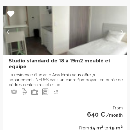
Studio standard de 18 à 19m2 meublé et
équipé
La résidence étudiante Académia vous offre 70
appartements NEUFS dans un cadre flamboyant entourée de
cèdres centenaires et est id...
+ 16
From
640 €
/month
2
2
15 m
19 m
From
to