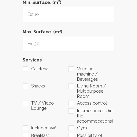
2
Min. Surface. (m
)
2
Max. Surface. (m
)
Services
Cafeteria
Vending
machine /
Beverages
Snacks
Living Room /
Multipurpose
Room
TV / Video
Access control
Lounge
Internet access (in
the
accommodations)
Included wifi
Gym
Breakfast
Possibility of