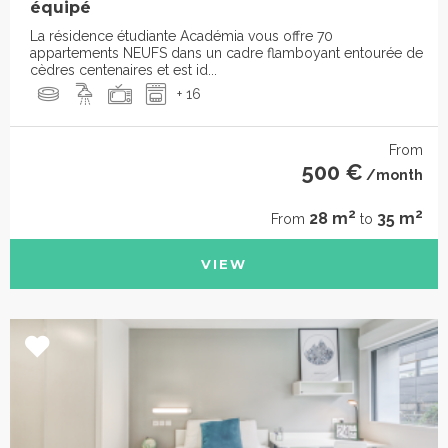
équipé
La résidence étudiante Académia vous offre 70
appartements NEUFS dans un cadre flamboyant entourée de
cèdres centenaires et est id...
+ 16
From
500 €
/month
2
2
28 m
35 m
From
to
VIEW