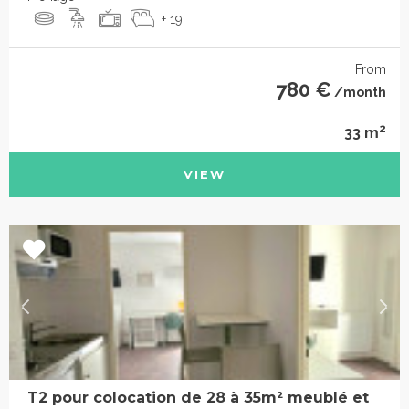
+ 19
From
780 €
/month
2
33 m
VIEW
T2 pour colocation de 28 à 35m² meublé et