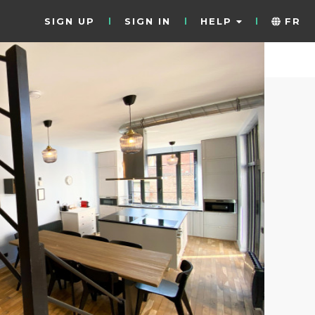
SIGN UP
SIGN IN
HELP
FR
38