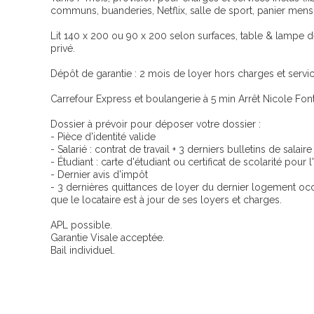
communs, buanderies, Netflix, salle de sport, panier men
Lit 140 x 200 ou 90 x 200 selon surfaces, table & lampe de
privé.
Dépôt de garantie : 2 mois de loyer hors charges et service
Carrefour Express et boulangerie à 5 min Arrêt Nicole Font
Dossier à prévoir pour déposer votre dossier :
- Pièce d'identité valide
- Salarié : contrat de travail + 3 derniers bulletins de salaire
- Étudiant : carte d'étudiant ou certificat de scolarité pour
- Dernier avis d'impôt
- 3 dernières quittances de loyer du dernier logement occu
que le locataire est à jour de ses loyers et charges.
APL possible.
Garantie Visale acceptée.
Bail individuel.