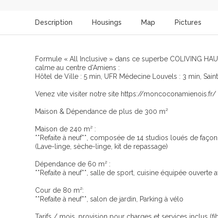
Description
Housings
Map
Pictures
Formule « All Inclusive » dans ce superbe COLIVING HAUT
calme au centre d'Amiens :
Hôtel de Ville : 5 min, UFR Médecine Louvels : 3 min, Saint
Venez vite visiter notre site https://moncoconamienois.fr/ av
Maison & Dépendance de plus de 300 m²
Maison de 240 m² :
**Refaite à neuf**, composée de 14 studios loués de façon 
(Lave-linge, sèche-linge, kit de repassage)
Dépendance de 60 m² :
**Refaite à neuf**, salle de sport, cuisine équipée ouverte
Cour de 80 m²:
**Refaite à neuf**, salon de jardin, Parking à vélo
️Tarifs / mois, provision pour charges et services inclus