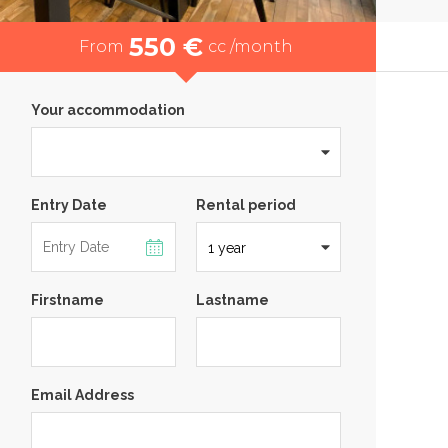
550 €
From
cc /month
Your accommodation
Entry Date
Rental period
Firstname
Lastname
Email Address