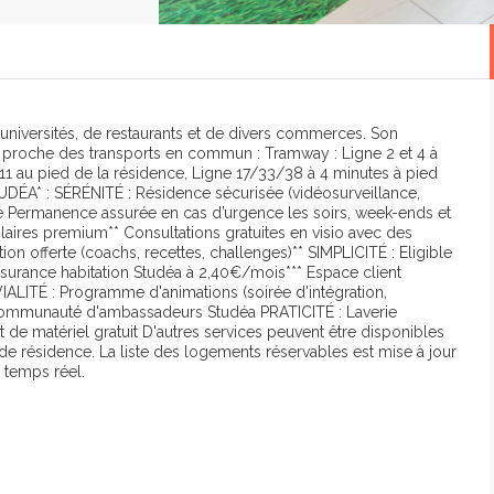
 universités, de restaurants et de divers commerces. Son
 proche des transports en commun : Tramway : Ligne 2 et 4 à
 11 au pied de la résidence, Ligne 17/33/38 à 4 minutes à pied
UDÉA* : SÉRÉNITÉ : Résidence sécurisée (vidéosurveillance,
e Permanence assurée en cas d’urgence les soirs, week-ends et
olaires premium** Consultations gratuites en visio avec des
on offerte (coachs, recettes, challenges)** SIMPLICITÉ : Eligible
Assurance habitation Studéa à 2,40€/mois*** Espace client
VIALITÉ : Programme d'animations (soirée d'intégration,
ommunauté d'ambassadeurs Studéa PRATICITÉ : Laverie
t de matériel gratuit D'autres services peuvent être disponibles
de résidence. La liste des logements réservables est mise à jour
n temps réel.