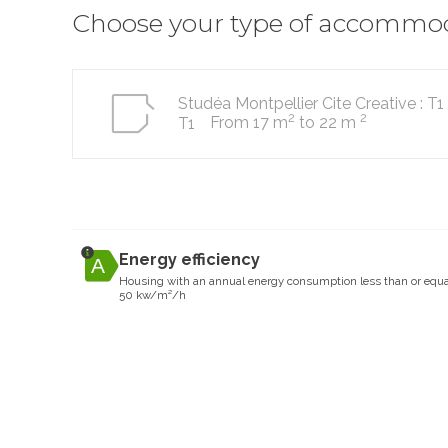
Choose your type of accommo
Studéa Montpellier Cite Creative : T1
2
2
From 17 m
to 22 m
T1
Energy efficiency
Housing with an annual energy consumption less than or equa
50 kw/m²/h