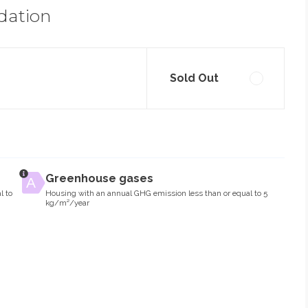
dation
Sold Out
Greenhouse gases
l to
Housing with an annual GHG emission less than or equal to 5
kg/m²/year