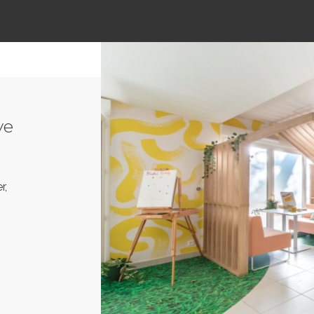
ve
r,