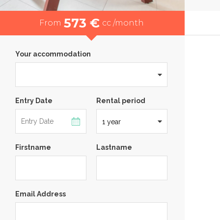
573 €
From
cc /month
Your accommodation
Entry Date
Rental period
Firstname
Lastname
Email Address