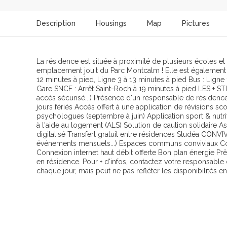
Description
Housings
Map
Pictures
La résidence est située à proximité de plusieurs écoles et
emplacement jouit du Parc Montcalm ! Elle est également
12 minutes à pied, Ligne 3 à 13 minutes à pied Bus : Ligne
Gare SNCF : Arrêt Saint-Roch à 19 minutes à pied LES + ST
accès sécurisé...) Présence d'un responsable de résidenc
jours fériés Accès offert à une application de révisions sc
psychologues (septembre à juin) Application sport & nutriti
à l'aide au logement (ALS) Solution de caution solidaire 
digitalisé Transfert gratuit entre résidences Studéa CONVI
événements mensuels...) Espaces communs conviviaux C
Connexion internet haut débit offerte Bon plan énergie Prê
en résidence. Pour + d'infos, contactez votre responsable 
chaque jour, mais peut ne pas refléter les disponibilités e