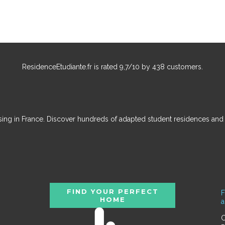
ResidenceEtudiante.fr
is rated
9,7
/
10
by
438
customers.
ousing in France. Discover hundreds of adapted student residences an
FIND YOUR PERFECT
F
HOME
C