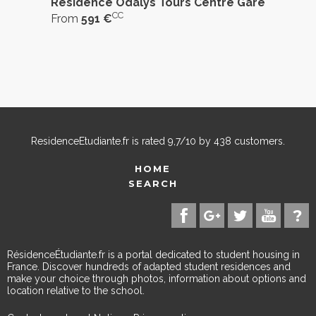
Résidence Odalys Tours Centre Gare
CC
From
591 €
ResidenceEtudiante.fr
is rated
9,7
/
10
by
438
customers.
HOME
SEARCH
RésidenceÉtudiante.fr is a portal dedicated to student housing in
France. Discover hundreds of adapted student residences and
make your choice through photos, information about options and
location relative to the school.