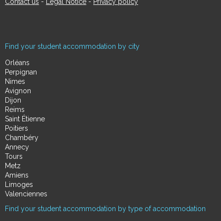
Contact us
-
Legal Notice
-
Privacy policy
Find your student accommodation by city
Orléans
Perpignan
Nimes
Avignon
Dijon
Reims
Saint Étienne
Poitiers
Chambéry
Annecy
Tours
Metz
Amiens
Limoges
Valenciennes
Find your student accommodation by type of accommodation