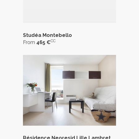
Studéa Montebello
CC
From
465 €
Résidence Neoresid Lille Lambret