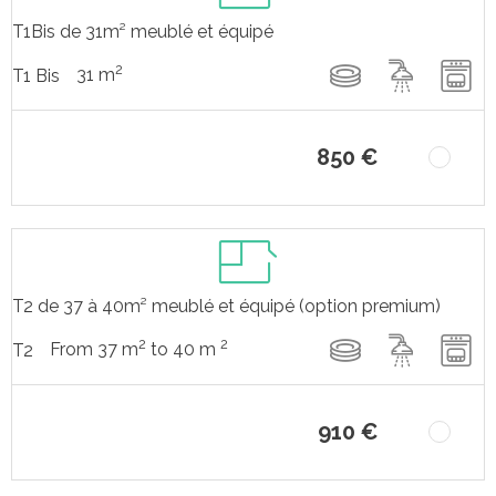
T1Bis de 31m² meublé et équipé
2
31 m
T1 Bis
850 €
T2 de 37 à 40m² meublé et équipé (option premium)
2
2
From 37 m
to 40 m
T2
910 €