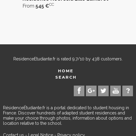
CC
From
545 €
ResidenceEtudiante.fr
is rated
9,7
/
10
by
438
customers.
HOME
SEARCH
RésidenceÉtudiante.fr is a portal dedicated to student housing in
France. Discover hundreds of adapted student residences and
make your choice through photos, information about options and
location relative to the school.
Contact us
-
Legal Notice
-
Privacy policy