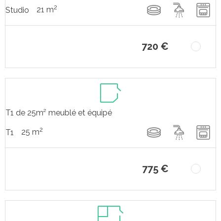
2
21 m
Studio
720 €
T1 de 25m² meublé et équipé
2
25 m
T1
775 €