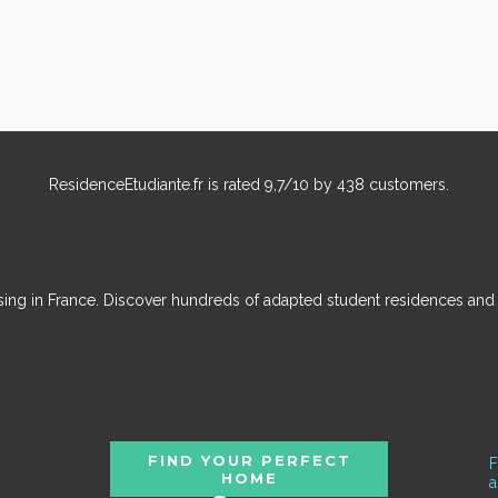
ResidenceEtudiante.fr
is rated
9,7
/
10
by
438
customers.
ousing in France. Discover hundreds of adapted student residences an
FIND YOUR PERFECT
F
HOME