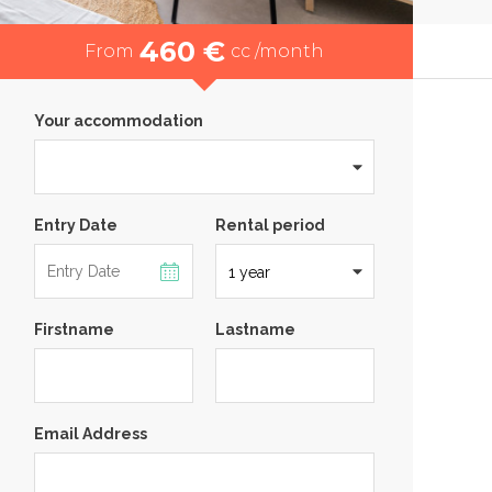
460 €
From
cc /month
Your accommodation
Entry Date
Rental period
Firstname
Lastname
Email Address