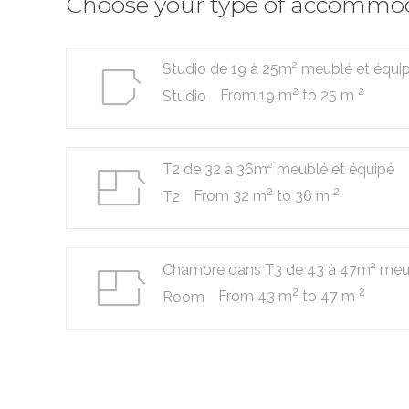
Choose your type of accommo
Studio de 19 à 25m² meublé et équi
2
2
From 19 m
to 25 m
Studio
T2 de 32 à 36m² meublé et équipé
2
2
From 32 m
to 36 m
T2
Chambre dans T3 de 43 à 47m² meub
2
2
From 43 m
to 47 m
Room