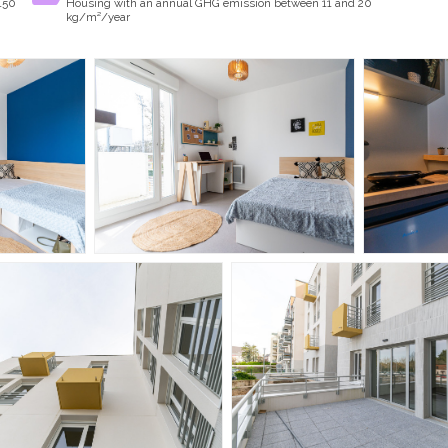
150
Housing with an annual GHG emission between 11 and 20
kg/m²/year