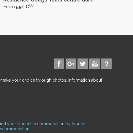
CC
From
591 €
d make your choice through photos, information about
ind your student accommodation by type of
accommodation