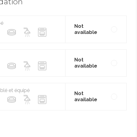
dation
pé
Not
available
Not
available
lé et équipé
Not
available