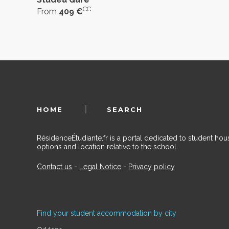
CC
From
409 €
HOME
SEARCH
RésidenceÉtudiante.fr is a portal dedicated to student h
options and location relative to the school.
Contact us
-
Legal Notice
-
Privacy policy
Find your student accommodation by city