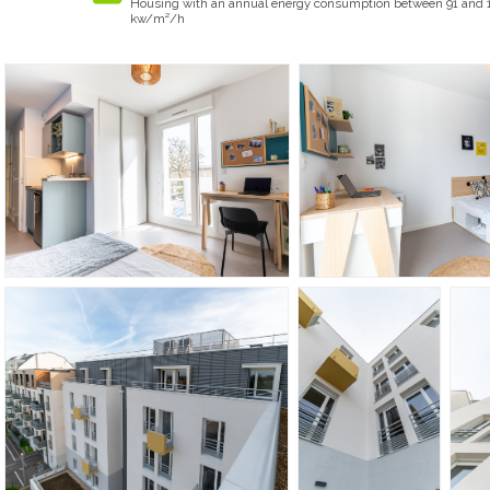
Housing with an annual energy consumption between 91 and 
kw/m²/h