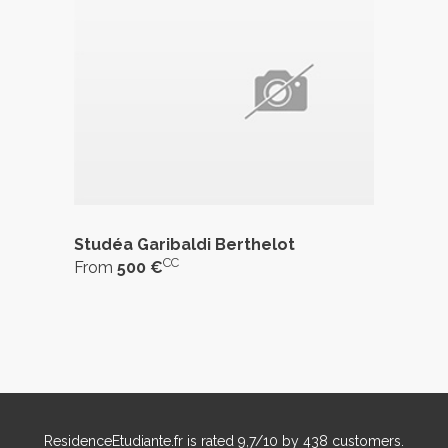
Studéa Garibaldi Berthelot
CC
From
500 €
ResidenceEtudiante.fr
is rated
9,7
/
10
by
438
customers.