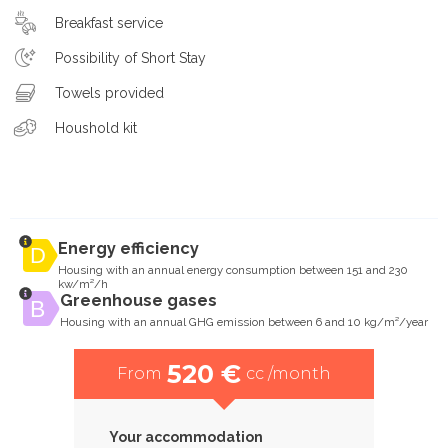
Breakfast service
Possibility of Short Stay
Towels provided
Houshold kit
Energy efficiency
Housing with an annual energy consumption between 151 and 230
kw/m²/h
Greenhouse gases
Housing with an annual GHG emission between 6 and 10 kg/m²/year
520 €
From
cc /month
Your accommodation