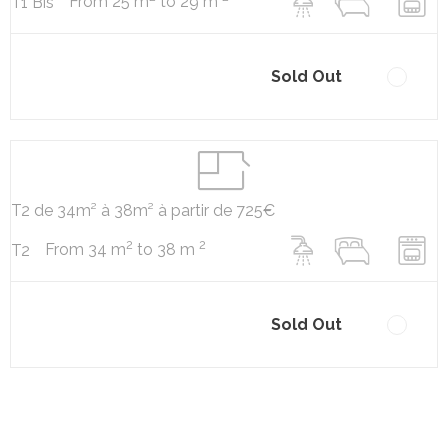
From 25 m
to 29 m
T1 Bis
Sold Out
T2 de 34m² à 38m² à partir de 725€
2
2
From 34 m
to 38 m
T2
Sold Out