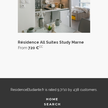
Résidence All Suites Study Marne
CC
From
720 €
ResidenceEtudiante.fr
is rated
9,7
/
10
by
438
customers.
HOME
SEARCH