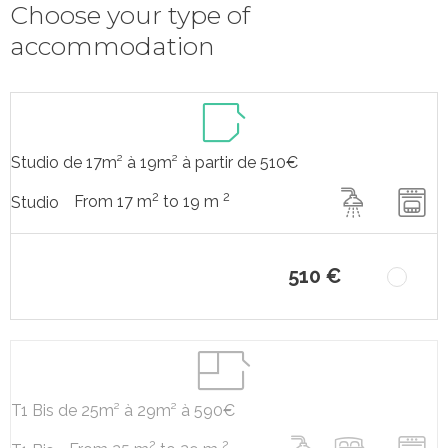
Choose your type of
accommodation
Studio de 17m² à 19m² à partir de 510€
2
2
From 17 m
to 19 m
Studio
510 €
T1 Bis de 25m² à 29m² à 590€
2
2