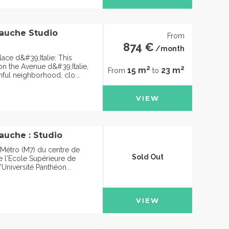
auche Studio
From
874 €
/month
ace d&#39;Italie: This
on the Avenue d&#39;Italie,
2
2
15 m
23 m
From
to
thful neighborhood, clo...
VIEW
auche : Studio
 Métro (M7) du centre de
Sold Out
e l'Ecole Supérieure de
'Université Panthéon...
VIEW