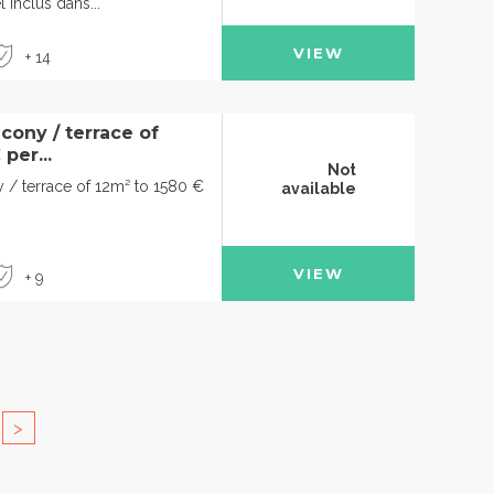
 inclus dans...
VIEW
+ 14
cony / terrace of
per...
Not
 / terrace of 12m² to 1580 €
available
VIEW
+ 9
>