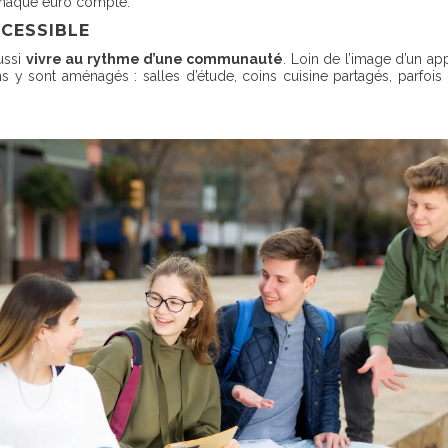
 chaque euro compte.
CCESSIBLE
aussi
vivre au rythme d’une communauté
. Loin de l’image d’un ap
s y sont aménagés : salles d’étude, coins cuisine partagés, parf