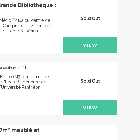
Grande Bibliotheque :
Sold Out
 Métro (M14) du centre de
du Campus de Jussieu, de
de l'Ecole Supérieu...
VIEW
auche : T1
 Métro (M7) du centre de
Sold Out
e l'Ecole Supérieure de
'Université Panthéon...
VIEW
47m² meublé et