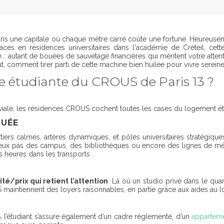
dans une capitale où chaque mètre carré coûte une fortune. Heureuse
es en résidences universitaires dans l'académie de Créteil, cette 
re... autant de bouées de sauvetage financières qui méritent votre at
, comment tirer parti de cette machine bien huilée pour vivre sere
ce étudiante du CROUS de Paris 13 ?
viale, les résidences CROUS cochent toutes les cases du logement ét
TUÉE
tiers calmes, artères dynamiques, et pôles universitaires stratégiq
deux pas des campus, des bibliothèques ou encore des lignes de mé
 heures dans les transports.
ité/prix qui retient l’attention
. Là où un studio privé dans le qua
aintiennent des loyers raisonnables, en partie grâce aux aides au lo
 l’étudiant s’assure également d’un cadre réglementé, d’un
appartem