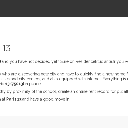
 13
)
and you have not decided yet? Sure on RésidenceEtudiante.fr you wi
ts who are discovering new city and have to quickly find a new home 
ies and city centers, and also equipped with internet. Everything is m
s 13 (75013)
in peace.
ctly by proximity of the school, create an online rent record for put 
n at
Paris 13
and have a good move in.