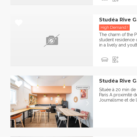
Studéa Rive G
High Demand !
The charm of the Pl
student residence 
in a lively and you
Studéa Rive G
Située à 20 min de
Paris A proximité d
Journalisme et de l