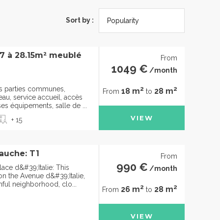
Sort by :
77 à 28.15m² meublé
From
1049 €
/month
2
2
des parties communes,
18 m
28 m
From
to
u, service accueil, accès
ses équipements, salle de ...
VIEW
+ 15
auche: T1
From
990 €
ace d&#39;Italie: This
/month
on the Avenue d&#39;Italie,
thful neighborhood, clo...
2
2
26 m
28 m
From
to
VIEW