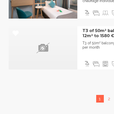
chauffage individuel
T3 of 50m² bal
12m² to 1580 € 
T3 of 50m² balcony
per month
1
2