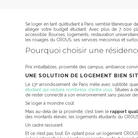
Se loger en tant qu’étudiant à Paris semble titanesque 
alléger votre budget étudiant. Avec plus de 7 000 plac
accessible. Bourses, logements, restauration universitai
les rouages du CROUS, ses services méconnus et surtout
Pourquoi choisir une résiden
Prix imbattables, proximité des campus, ambiance convi
UNE SOLUTION DE LOGEMENT BIEN SI
Le 13ᵉ arrondissement de Paris mêle avec subtilité quar
étudiant qui séduira nombreux d’entre vous
. Situées à 
de rester connecté à son environnement sans passer des
Se loger à moindre coût
Mais au-delà de la proximité, c’est bien le
rapport qual
des montants élevés, les logements étudiants du CROUS m
Un cadre rassurant
Et ce n’est pas tout. En optant pour un logement CROUS,