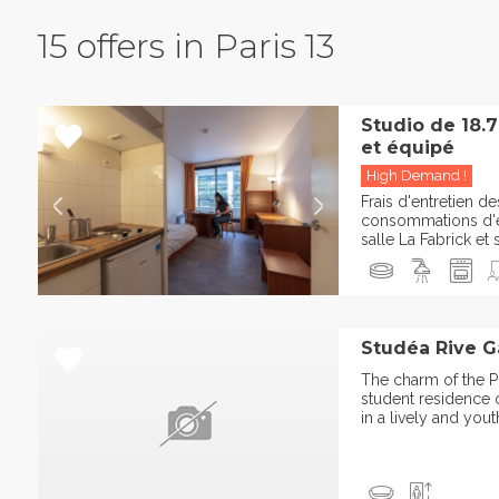
15 offers in Paris 13
Studio de 18.
et équipé
High Demand !
Frais d'entretien 
consommations d'ea
salle La Fabrick et 
Studéa Rive G
The charm of the Pl
student residence 
in a lively and you