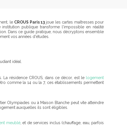
ment, le
CROUS Paris 13
joue les cartes maîtresses pour
institution publique transforme l'impossible en réalité
tention. Dans ce guide pratique, nous décryptons ensemble
inement vos années d'études.
udiant idéal.
ues. La résidence CROUS, dans ce décor, est le
logement
tro comme la 14 ou la 7, ces établissements permettent
rtier Olympiades ou à Maison Blanche peut vite atteindre
gement auxquelles ils sont éligibles.
ent meublé
, et de services inclus (chauffage, eau, parfois