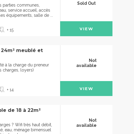
Sold Out
des parties communes,
u, service accueil, accès
ses équipements, salle de ...
VIEW
+ 15
à 24m² meublé et
Not
cité à la charge du preneur
available
s charges, loyers)
VIEW
+ 14
le de 18 à 22m²
Not
arges ? Wifi très haut débit,
available
cité, eau, ménage bimensuel